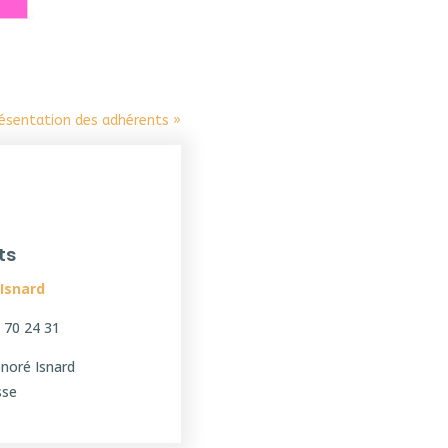
résentation des adhérents »
ts
 Isnard
 70 24 31
noré Isnard
sse