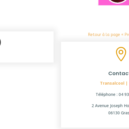
Retour à la page « P
|

Contac
Transalcool |
Téléphone : 04 93
2 Avenue Joseph Ho
06130 Gra